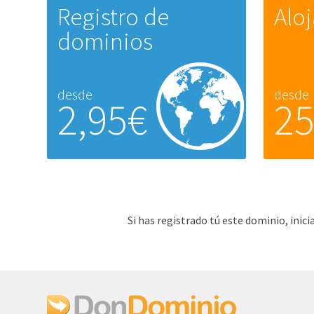
Registro de
Alo
dominios
desde
desde
2,95€
2
Si has registrado tú este dominio, ini